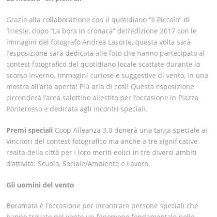
Grazie alla collaborazione con il quotidiano “Il Piccolo” di
Trieste, d
opo
“
La bora in cronaca
” dell’edizione 2017 con le
immagini del fotografo
Andrea Lasorte
, questa volta sarà
l’esposizione sarà dedicata alle
foto che hanno partecipato al
contest fotografico del quotidiano locale scattate durante lo
scorso inverno.
Immagini curiose e suggestive di vento, in una
mostra all’aria aperta! Più aria di così! Questa esposizione
circonderà l’area salottino allestito per l’occasione in Piazza
Ponterosso e dedicata agli incontri speciali.
Premi speciali
Coop Alleanza 3.0 donerà una targa speciale ai
vincitori del contest fotografico ma anche a tre significative
realtà della città per i loro meriti eolici in tre diversi ambiti
d’attività: Scuola, Sociale/Ambiente e Lavoro.
Gli uomini del vento
Boramata è l’occasione per incontrare persone speciali che
hanno trovato nel vento un fenomeno fondamentale nelle