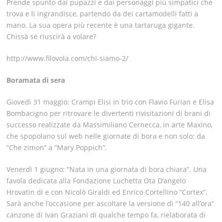
Prende spunto dai pupazzi e dai personaggi più simpatici che
trova e li ingrandisce, partendo da dei cartamodelli fatti a
mano. La sua opera più recente è una tartaruga gigante.
Chissà se riuscirà a volare?
http://www.filovola.com/chi-siamo-2/
Boramata di sera
Giovedì 31 maggio: Crampi Elisi in trio con Flavio Furian e Elisa
Bombacigno per ritrovare le divertenti rivisitazioni di brani di
successo realizzate da Massimiliano Cernecca, in arte Maxino,
che spopolano sul web nelle giornate di bora e non solo: da
“Che zimon” a “Mary Poppich”.
Venerdì 1 giugno:
“Nata in una giornata di bora chiara”
. Una
favola dedicata alla Fondazione Luchetta Ota D’angelo
Hrovatin di e con Nicolò Giraldi ed Enrico Cortellino “Cortex”.
Sarà anche l’occasione per ascoltare la versione di “140 all’ora”
canzone di Ivan Graziani di qualche tempo fa, rielaborata di