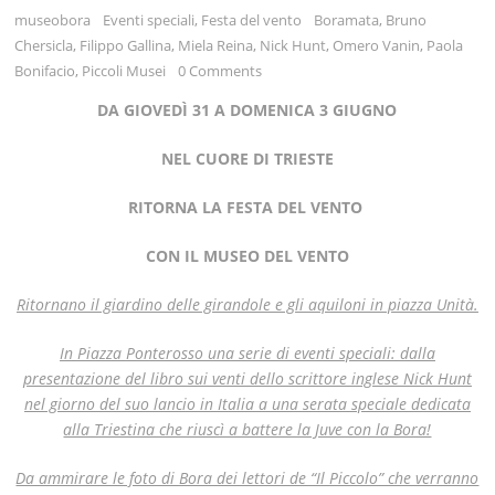
museobora
Eventi speciali
,
Festa del vento
Boramata
,
Bruno
Chersicla
,
Filippo Gallina
,
Miela Reina
,
Nick Hunt
,
Omero Vanin
,
Paola
Bonifacio
,
Piccoli Musei
0 Comments
DA GIOVEDÌ 31 A DOMENICA 3 GIUGNO
NEL CUORE DI TRIESTE
RITORNA LA FESTA DEL VENTO
CON IL MUSEO DEL VENTO
Ritornano il giardino delle girandole e gli aquiloni in piazza Unità.
In Piazza Ponterosso una serie di eventi speciali:
dalla
presentazione del libro sui venti dello scrittore inglese Nick Hunt
nel giorno del suo lancio in Italia a una serata speciale dedicata
alla Triestina che riuscì a battere la Juve con la Bora!
Da ammirare le foto di Bora dei lettori de “Il Piccolo” che verranno