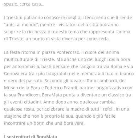
spazio, cerca casa…
I triestini potranno conoscere meglio il fenomeno che li rende
“unici al mondo”, mentre i visitatori della città potranno
scoprire la ricchezza di
questo tema che rappresenta l’anima
di Trieste
, un punto di vista diverso per conoscerla.
La festa ritorna in piazza Ponterosso, il cuore dell’anima
multiculturale di Trieste. Ma anche uno dei luoghi della bora
per antonomasia, basti pensare che
l’angolo tra via Roma e via
Genova era tra i più fotografati nelle memorabili foto in bianco
e nero del passato
. Secondo gli ideatori
Rino Lombardi
, del
Museo della Bora e
Federico Prandi
, partner organizzativo con
la sua Prandicom,
BoraMata punta a diventare un classico tra
gli eventi cittadini
. Anno dopo anno, qualcosa cambia,
qualcosa resta, per celebrare la madre di tutti i refoli, in una
stagione che non è proprio la sua, quando è più facile
incontrare un borin che una bora vera.
I sostenitori di BoraMata