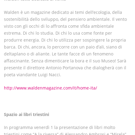
Walden è un magazine dedicato ai temi dell’ecologia, della
sostenibilità dello sviluppo, del pensiero ambientale. Il vento
visto con gli occhi di lo affronta come sfida ambientale
estrema. Di chi lo studia. Di chi lo usa come fonte per
produrre energia. Di chi lo utilizza per sospingere la propria
barca. Di chi, ancora, lo percorre con un paio d’ali, siano di
deltaplano o di aliante. Le tante facce di un fenomeno
affascinante. Senza dimenticare la bora e il suo Museo! Sarà
presente il direttore Antonio Portanova che dialogherà con il
poeta viandante Luigi Nacci.
http://www.waldenmagazine.com/it/home-ita/
Spazio ai libri triestini
In programma venerdì 1 la presentazione di libri molto
triestini come “A la riversa” di Alessandro Ambrosi e “Mirela”