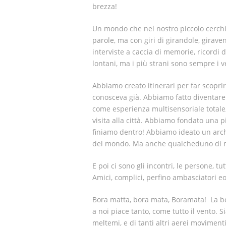
brezza!
Un mondo che nel nostro piccolo cerchia
parole, ma con giri di girandole, girave
interviste a caccia di memorie, ricordi d
lontani, ma i più strani sono sempre i v
Abbiamo creato itinerari per far scoprire
conosceva già. Abbiamo fatto diventare 
come esperienza multisensoriale totale, 
visita alla città. Abbiamo fondato una pi
finiamo dentro! Abbiamo ideato un archi
del mondo. Ma anche qualcheduno di 
E poi ci sono gli incontri, le persone, tut
Amici, complici, perfino ambasciatori eol
Bora matta, bora mata, Boramata!
La b
a noi piace tanto, come tutto il vento. S
meltemi, e di tanti altri aerei moviment