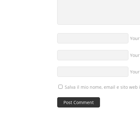
You
Your
Your
Salva il mio nome, email e sito web