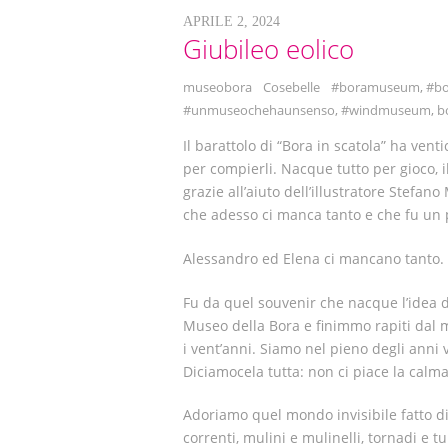
APRILE 2, 2024
Giubileo eolico
museobora
Cosebelle
#boramuseum
,
#bo
#unmuseochehaunsenso
,
#windmuseum
,
b
Il barattolo di “Bora in scatola” ha ven
per compierli. Nacque tutto per gioco, il
grazie all’aiuto dell’illustratore Stefan
che adesso ci manca tanto e che fu un p
Alessandro ed Elena ci mancano tanto.
Fu da quel souvenir che nacque l’idea
Museo della Bora e finimmo rapiti dal 
i vent’anni. Siamo nel pieno degli anni v
Diciamocela tutta: non ci piace la calma
Adoriamo quel mondo invisibile fatto di refo
correnti, mulini e mulinelli, tornadi e tu