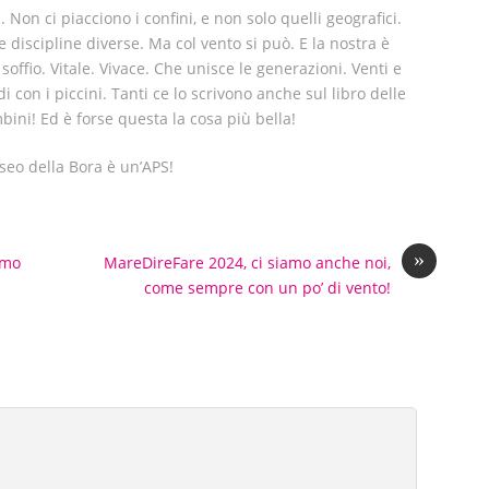
Non ci piacciono i confini, e non solo quelli geografici.
 discipline diverse. Ma col vento si può. E la nostra è
offio. Vitale. Vivace. Che unisce le generazioni. Venti e
i con i piccini. Tanti ce lo scrivono anche sul libro delle
mbini! Ed è forse questa la cosa più bella!
seo della Bora è un’APS!
»
imo
MareDireFare 2024, ci siamo anche noi,
come sempre con un po’ di vento!