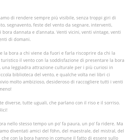
mo di rendere sempre più visibile, senza troppi giri di
nto, segnavento, feste del vento da segnare, interventi,
i bora dannata e d’annata. Venti vicini, venti vintage, venti
enti di domani.
 la bora a chi viene da fuori e farla riscoprire da chi la
turistico il vento con la soddisfazione di presentare la bora
una leggiadra attrazione culturale per i più curiosi in
ccola biblioteca del vento, e qualche volta nei libri ci
vio molto ambizioso, desideroso di raccogliere tutti i venti
meno!
te diverse, tutte uguali, che parlano con il riso e il sorriso.
ici!
ora nello stesso tempo un po’ fa paura, un po’ fa ridere. Ma
iamo diventati amici del föhn, del maestrale, del mistral, del
i che con la bora hanno in comune il fatto di essere sullo