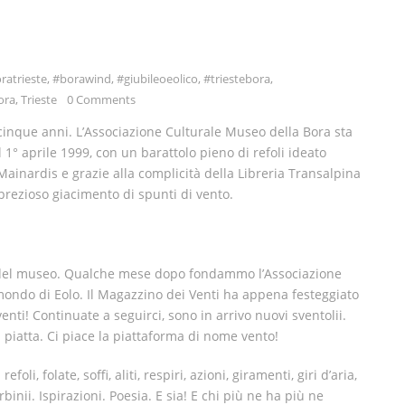
ratrieste
,
#borawind
,
#giubileoeolico
,
#triestebora
,
ora
,
Trieste
0 Comments
ticinque anni. L’Associazione Culturale Museo della Bora sta
 1° aprile 1999, con un barattolo pieno di refoli ideato
o Mainardis e grazie alla complicità della Libreria Transalpina
rezioso giacimento di spunti di vento.
 del museo. Qualche mese dopo fondammo l’Associazione
mondo di Eolo. Il Magazzino dei Venti ha appena festeggiato
enti! Continuate a seguirci, sono in arrivo nuovi sventolii.
 piatta. Ci piace la piattaforma di nome vento!
li, folate, soffi, aliti, respiri, azioni, giramenti, giri d’aria,
rbinii. Ispirazioni. Poesia. E sia! E chi più ne ha più ne