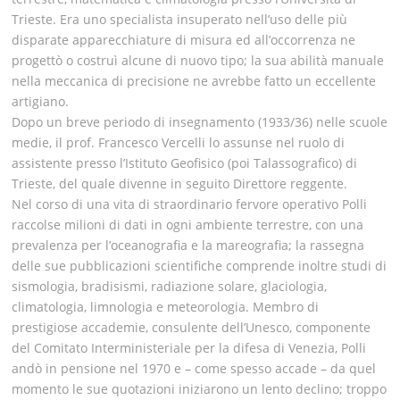
Trieste. Era uno specialista insuperato nell’uso delle più
disparate apparecchiature di misura ed all’occorrenza ne
progettò o costruì alcune di nuovo tipo; la sua abilità manuale
nella meccanica di precisione ne avrebbe fatto un eccellente
artigiano.
Dopo un breve periodo di insegnamento (1933/36) nelle scuole
medie, il prof. Francesco Vercelli lo assunse nel ruolo di
assistente presso l’Istituto Geofisico (poi Talassografico) di
Trieste, del quale divenne in seguito Direttore reggente.
Nel corso di una vita di straordinario fervore operativo Polli
raccolse milioni di dati in ogni ambiente terrestre, con una
prevalenza per l’oceanografia e la mareografia; la rassegna
delle sue pubblicazioni scientifiche comprende inoltre studi di
sismologia, bradisismi, radiazione solare, glaciologia,
climatologia, limnologia e meteorologia. Membro di
prestigiose accademie, consulente dell’Unesco, componente
del Comitato Interministeriale per la difesa di Venezia, Polli
andò in pensione nel 1970 e – come spesso accade – da quel
momento le sue quotazioni iniziarono un lento declino; troppo