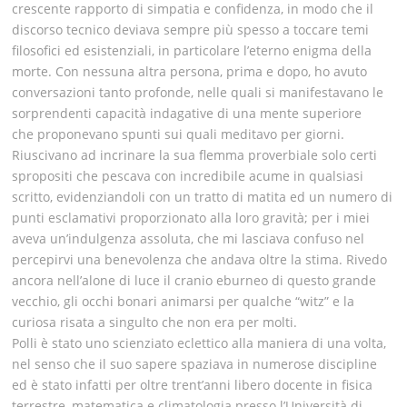
crescente rapporto di simpatia e confidenza, in modo che il
discorso tecnico deviava sempre più spesso a toccare temi
filosofici ed esistenziali, in particolare l’eterno enigma della
morte. Con nessuna altra persona, prima e dopo, ho avuto
conversazioni tanto profonde, nelle quali si manifestavano le
sorprendenti capacità indagative di una mente superiore
che proponevano spunti sui quali meditavo per giorni.
Riuscivano ad incrinare la sua flemma proverbiale solo certi
spropositi che pescava con incredibile acume in qualsiasi
scritto, evidenziandoli con un tratto di matita ed un numero di
punti esclamativi proporzionato alla loro gravità; per i miei
aveva un’indulgenza assoluta, che mi lasciava confuso nel
percepirvi una benevolenza che andava oltre la stima. Rivedo
ancora nell’alone di luce il cranio eburneo di questo grande
vecchio, gli occhi bonari animarsi per qualche “witz” e la
curiosa risata a singulto che non era per molti.
Polli è stato uno scienziato eclettico alla maniera di una volta,
nel senso che il suo sapere spaziava in numerose discipline
ed è stato infatti per oltre trent’anni libero docente in fisica
terrestre, matematica e climatologia presso l’Università di