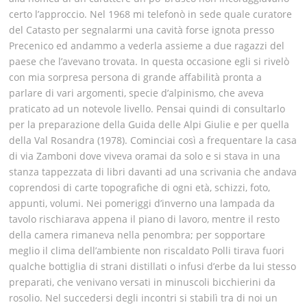
certo l’approccio. Nel 1968 mi telefonò in sede quale curatore
del Catasto per segnalarmi una cavità forse ignota presso
Precenico ed andammo a vederla assieme a due ragazzi del
paese che l’avevano trovata. In questa occasione egli si rivelò
con mia sorpresa persona di grande affabilità pronta a
parlare di vari argomenti, specie d’alpinismo, che aveva
praticato ad un notevole livello. Pensai quindi di consultarlo
per la preparazione della Guida delle Alpi Giulie e per quella
della Val Rosandra (1978). Cominciai così a frequentare la casa
di via Zamboni dove viveva oramai da solo e si stava in una
stanza tappezzata di libri davanti ad una scrivania che andava
coprendosi di carte topografiche di ogni età, schizzi, foto,
appunti, volumi. Nei pomeriggi d’inverno una lampada da
tavolo rischiarava appena il piano di lavoro, mentre il resto
della camera rimaneva nella penombra; per sopportare
meglio il clima dell’ambiente non riscaldato Polli tirava fuori
qualche bottiglia di strani distillati o infusi d’erbe da lui stesso
preparati, che venivano versati in minuscoli bicchierini da
rosolio. Nel succedersi degli incontri si stabilì tra di noi un