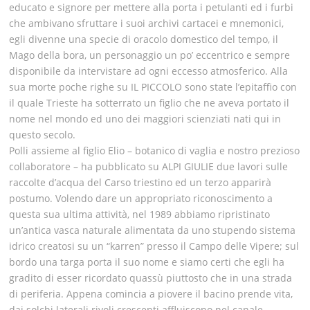
educato e signore per mettere alla porta i petulanti ed i furbi
che ambivano sfruttare i suoi archivi cartacei e mnemonici,
egli divenne una specie di oracolo domestico del tempo, il
Mago della bora, un personaggio un po’ eccentrico e sempre
disponibile da intervistare ad ogni eccesso atmosferico. Alla
sua morte poche righe su IL PICCOLO sono state l’epitaffio con
il quale Trieste ha sotterrato un figlio che ne aveva portato il
nome nel mondo ed uno dei maggiori scienziati nati qui in
questo secolo.
Polli assieme al figlio Elio – botanico di vaglia e nostro prezioso
collaboratore – ha pubblicato su ALPI GIULIE due lavori sulle
raccolte d’acqua del Carso triestino ed un terzo apparirà
postumo. Volendo dare un appropriato riconoscimento a
questa sua ultima attività, nel 1989 abbiamo ripristinato
un’antica vasca naturale alimentata da uno stupendo sistema
idrico creatosi su un “karren” presso il Campo delle Vipere; sul
bordo una targa porta il suo nome e siamo certi che egli ha
gradito di esser ricordato quassù piuttosto che in una strada
di periferia. Appena comincia a piovere il bacino prende vita,
dai solchi laterali rivoli crescenti affluiscono nel canale