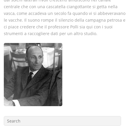
centrale che con una cascatella ciangottante si getta nella
vasca, come accadeva un secolo fa quando vi si abbeveravano
le vacche. Il suono rompe il silenzio della campagna petrosa e
ci piace credere che il professore Polli sia qui con i suoi
strumenti a raccogliere dati per un altro studio.