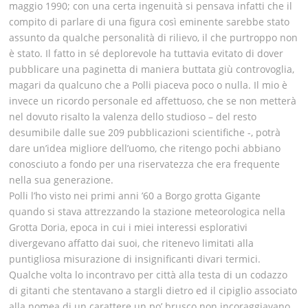
maggio 1990; con una certa ingenuità si pensava infatti che il
compito di parlare di una figura così eminente sarebbe stato
assunto da qualche personalità di rilievo, il che purtroppo non
è stato. Il fatto in sé deplorevole ha tuttavia evitato di dover
pubblicare una paginetta di maniera buttata giù controvoglia,
magari da qualcuno che a Polli piaceva poco o nulla. Il mio è
invece un ricordo personale ed affettuoso, che se non metterà
nel dovuto risalto la valenza dello studioso – del resto
desumibile dalle sue 209 pubblicazioni scientifiche -, potrà
dare un’idea migliore dell’uomo, che ritengo pochi abbiano
conosciuto a fondo per una riservatezza che era frequente
nella sua generazione.
Polli l’ho visto nei primi anni ’60 a Borgo grotta Gigante
quando si stava attrezzando la stazione meteorologica nella
Grotta Doria, epoca in cui i miei interessi esplorativi
divergevano affatto dai suoi, che ritenevo limitati alla
puntigliosa misurazione di insignificanti divari termici.
Qualche volta lo incontravo per città alla testa di un codazzo
di gitanti che stentavano a stargli dietro ed il cipiglio associato
alla nomea di un carattere un po’ brusco non incoraggiavano