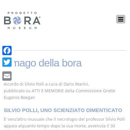
F
Il mago della bora
a
T
c
w
Ricordo di Silvio Polli a cura di Dario Marini,
E
e
i
pubblicato su ATTI E MEMORIE della Commissione Grotte
m
b
Eugenio Boegan
t
a
o
t
SILVIO POLLI, UNO SCIENZIATO DIMENTICATO
i
o
e
E’ senz’altro inusuale che il necrologio del professor Silvio Polli
l
k
appaia alquanto tempo dopo la sua morte, avvenuta il 30
r