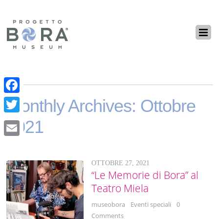
F
Monthly Archives:
Ottobre
a
T
2021
c
w
E
e
i
m
b
OTTOBRE 27, 2021
t
“Le Memorie di Bora” al
a
o
t
Teatro Miela
i
o
e
museobora
Eventi speciali
0
l
k
r
Comments