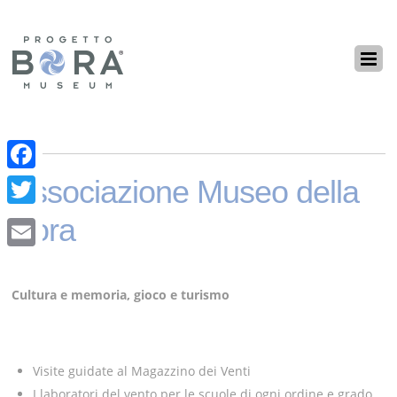
F
Associazione Museo della
a
T
Bora
c
w
E
e
i
m
Cultura e memoria, gioco e turismo
b
t
a
o
t
i
o
e
Visite guidate al Magazzino dei Venti
l
k
r
I laboratori del vento per le scuole di ogni ordine e grado