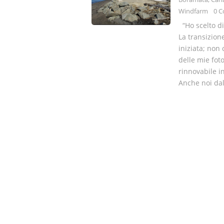
Windfarm
0 
“Ho scelto di
La transizion
iniziata; non
delle mie fot
rinnovabile i
Anche noi dal