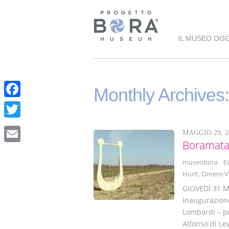
IL MUSEO OGG
Monthly Archives
F
a
T
MAGGIO 29, 2
c
w
Boramata
E
e
i
museobora
E
m
b
Hunt
,
Omero V
t
a
o
GIOVEDÌ 31 M
t
i
Inaugurazion
o
e
Lombardi – pr
l
k
Alfonso di Le
r