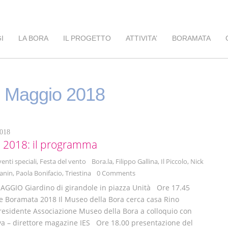
I
LA BORA
IL PROGETTO
ATTIVITA’
BORAMATA
:
Maggio 2018
018
 2018: il programma
venti speciali
,
Festa del vento
Bora.la
,
Filippo Gallina
,
Il Piccolo
,
Nick
anin
,
Paola Bonifacio
,
Triestina
0 Comments
AGGIO Giardino di girandole in piazza Unità Ore 17.45
e Boramata 2018 Il Museo della Bora cerca casa Rino
esidente Associazione Museo della Bora a colloquio con
va – direttore magazine IES Ore 18.00 presentazione del