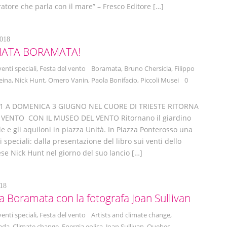
ratore che parla con il mare” – Fresco Editore […]
018
ATA BORAMATA!
venti speciali
,
Festa del vento
Boramata
,
Bruno Chersicla
,
Filippo
eina
,
Nick Hunt
,
Omero Vanin
,
Paola Bonifacio
,
Piccoli Musei
0
31 A DOMENICA 3 GIUGNO NEL CUORE DI TRIESTE RITORNA
 VENTO CON IL MUSEO DEL VENTO Ritornano il giardino
le e gli aquiloni in piazza Unità. In Piazza Ponterosso una
i speciali: dalla presentazione del libro sui venti dello
lese Nick Hunt nel giorno del suo lancio […]
18
 Boramata con la fotografa Joan Sullivan
venti speciali
,
Festa del vento
Artists and climate change
,
ada
,
Climate change
,
Energia eolica
,
Joan Sullivan
,
Quebec
,