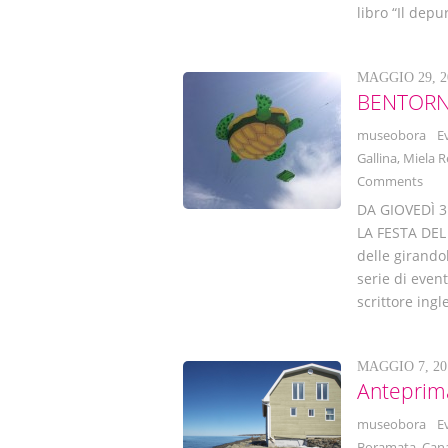
libro “Il depu
MAGGIO 29, 2
BENTORN
museobora
E
Gallina
,
Miela R
Comments
DA GIOVEDÌ 
LA FESTA DEL
delle girando
serie di event
scrittore ing
MAGGIO 7, 20
Anteprima
museobora
E
Boramata
,
Can