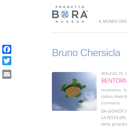
IL MUSEO OGG
Bruno Chersicla
F
a
T
MAGGIO 29, 2
c
w
BENTORN
E
e
i
museobora
E
m
b
Gallina
,
Miela R
t
a
Comments
o
t
i
DA GIOVEDÌ 
o
e
LA FESTA DEL
l
k
delle girando
r