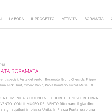
I
LA BORA
IL PROGETTO
ATTIVITA’
BORAMATA
018
ATA BORAMATA!
venti speciali
,
Festa del vento
Boramata
,
Bruno Chersicla
,
Filippo
eina
,
Nick Hunt
,
Omero Vanin
,
Paola Bonifacio
,
Piccoli Musei
0
31 A DOMENICA 3 GIUGNO NEL CUORE DI TRIESTE RITORNA
 VENTO CON IL MUSEO DEL VENTO Ritornano il giardino
le e gli aquiloni in piazza Unità. In Piazza Ponterosso una