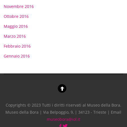
Novembre 2016
Ottobre 2016
Maggio 2016
Marzo 2016
Febbraio 2016
Gennaio 2016
Copyrights © 2023 Tutti i diritti riservati al Museo della Bora.
Museo della Bora | Via Belpoggio, 9, | 34123 - Trieste | Email
museobora@iol.it