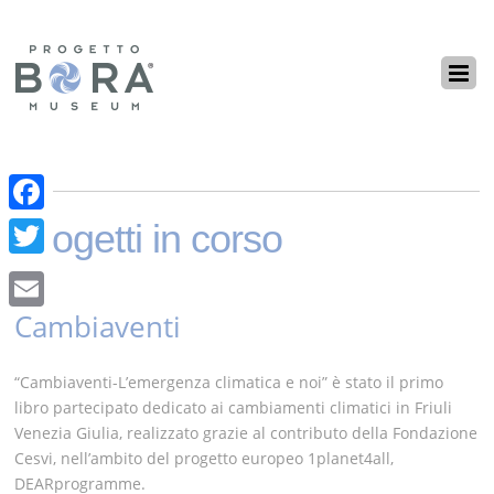
F
Progetti in corso
a
T
c
w
Cambiaventi
E
e
i
m
b
t
“Cambiaventi-L’emergenza climatica e noi” è stato il primo
a
o
libro partecipato dedicato ai cambiamenti climatici in Friuli
t
i
Venezia Giulia, realizzato grazie al contributo della Fondazione
o
e
Cesvi, nell’ambito del progetto europeo 1planet4all,
l
k
r
DEARprogramme.