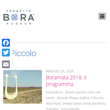
F
Il Piccolo
a
T
c
w
MAGGIO 29, 2018
E
e
i
Boramata 2018: il
m
b
programma
t
a
o
t
museobora
Eventi speciali
,
Festa del
i
o
vento
Bora.la
,
Filippo Gallina
,
Il Piccolo
,
e
l
Nick Hunt
,
Omero Vanin
,
Paola Bonifacio
,
k
r
Triestina
0 Comments