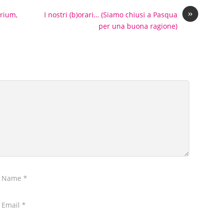
»
arium,
I nostri (b)orari… (Siamo chiusi a Pasqua
per una buona ragione)
r Name
*
 Email
*