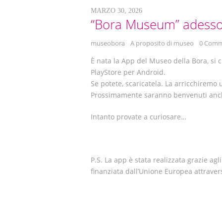
MARZO 30, 2026
“Bora Museum” adesso
museobora
A proposito di museo
0 Comm
È nata la App del Museo della Bora, si 
PlayStore per Android.
Se potete, scaricatela. La arricchiremo u
Prossimamente saranno benvenuti anche
Intanto provate a curiosare…
P.S. La app è stata realizzata grazie ag
finanziata dall’Unione Europea attrave