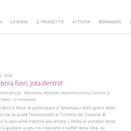
I
LA BORA
IL PROGETTO
ATTIVITA’
BORAMATA
, 2018
bora fuori, jota dentro!
venti speciali
#jotamata
,
#jotimist
,
#jotimista
,
bora
,
Comune di
Trieste
0 Comments
 Bora è felice di partecipare a “Jotamata-I dieci giorni della
tiva con la quale l’Assessorato al Turismo del Comune di
a la specialità triestina più amata. L’invito ai visitatori della
te a gustare la jota nei ristoranti e buffet della città. Se