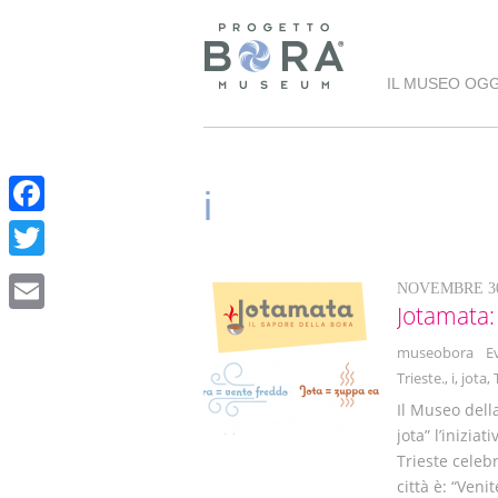
IL MUSEO OGG
i
F
a
T
NOVEMBRE 30
c
w
Jotamata: 
E
e
i
museobora
E
m
b
Trieste.
,
i
,
jota
,
t
a
o
Il Museo della
t
i
jota” l’inizia
o
e
Trieste celebr
l
k
città è: “Veni
r