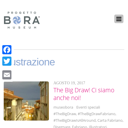
F
Illustrazione
a
T
c
w
AGOSTO 19, 2017
E
e
i
The Big Draw! Ci siamo
m
b
anche noi!
t
a
o
t
museobora
Eventi speciali
i
o
#TheBigDraw
,
#TheBigDrawFabriano
,
e
l
#TheBigDrawIsAllAround
,
Carta Fabriano
,
k
r
Disegnare
,
Fabriano
,
Illustratori
,