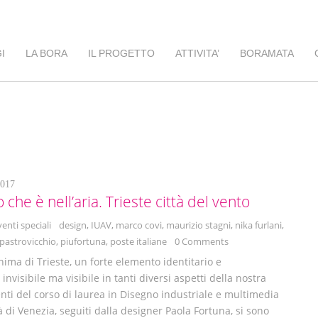
I
LA BORA
IL PROGETTO
ATTIVITA’
BORAMATA
017
he è nell’aria. Trieste città del vento
venti speciali
design
,
IUAV
,
marco covi
,
maurizio stagni
,
nika furlani
,
pastrovicchio
,
piufortuna
,
poste italiane
0 Comments
nima di Trieste, un forte elemento identitario e
 invisibile ma visibile in tanti diversi aspetti della nostra
denti del corso di laurea in Disegno industriale e multimedia
à di Venezia, seguiti dalla designer Paola Fortuna, si sono