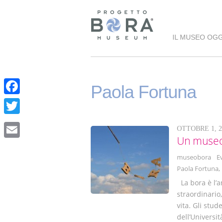
IL MUSEO OGG
Paola Fortuna
F
a
T
OTTOBRE 1, 2
c
w
Un museo c
E
e
i
museobora
E
m
b
Paola Fortuna
,
t
a
o
La bora è l’a
t
i
straordinario,
o
e
vita. Gli stu
l
k
dell’Universit
r