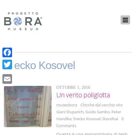
F
Srecko Kosovel
a
T
c
w
OTTOBRE 1, 2016
E
e
i
Un vento poliglotta
m
b
t
museobora
Chicche dal vecchio sito
a
o
Giani Stuparich
,
Guido Sambo
,
Peter
t
i
Handlke
,
Srecko Kosovel
,
Stendhal
0
o
e
Comments
l
k
r
Questa è una miniantologia di testi