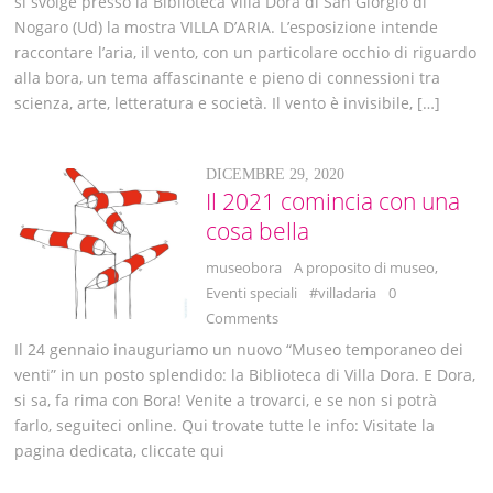
si svolge presso la Biblioteca Villa Dora di San Giorgio di
Nogaro (Ud) la mostra VILLA D’ARIA. L’esposizione intende
raccontare l’aria, il vento, con un particolare occhio di riguardo
alla bora, un tema affascinante e pieno di connessioni tra
scienza, arte, letteratura e società. Il vento è invisibile, […]
DICEMBRE 29, 2020
Il 2021 comincia con una
cosa bella
museobora
A proposito di museo
,
Eventi speciali
#villadaria
0
Comments
Il 24 gennaio inauguriamo un nuovo “Museo temporaneo dei
venti” in un posto splendido: la Biblioteca di Villa Dora. E Dora,
si sa, fa rima con Bora! Venite a trovarci, e se non si potrà
farlo, seguiteci online. Qui trovate tutte le info: Visitate la
pagina dedicata, cliccate qui