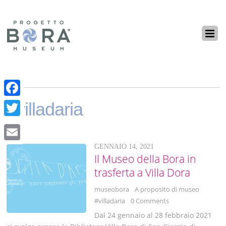
F
#villadaria
a
T
c
w
GENNAIO 14, 2021
E
e
i
Il Museo della Bora in
m
b
trasferta a Villa Dora
t
a
o
t
museobora
A proposito di museo
i
o
#villadaria
0 Comments
e
l
Dal 24 gennaio al 28 febbraio 2021
k
r