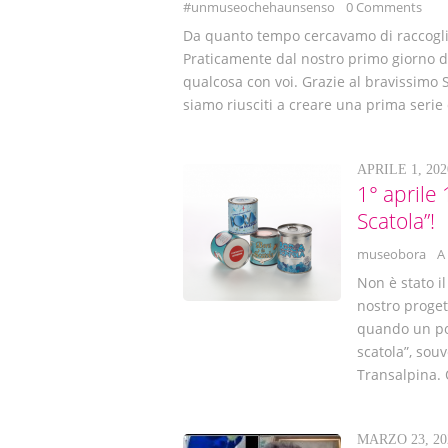
#unmuseochehaunsenso
0 Comments
Da quanto tempo cercavamo di raccoglier
Praticamente dal nostro primo giorno d
qualcosa con voi. Grazie al bravissimo 
siamo riusciti a creare una prima serie 
APRILE 1, 202
1° aprile
Scatola”!
museobora
A
Non è stato il
nostro proget
quando un po’
scatola”, souv
Transalpina. 
MARZO 23, 20