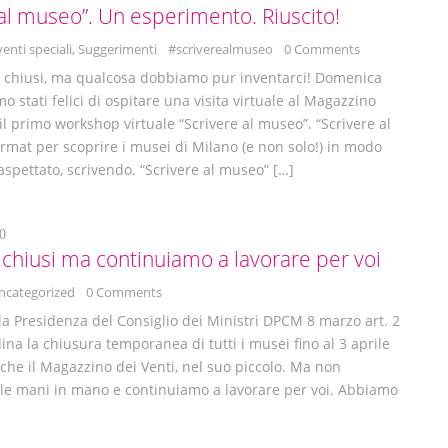
 al museo”. Un esperimento. Riuscito!
venti speciali
,
Suggerimenti
#scriverealmuseo
0 Comments
 chiusi, ma qualcosa dobbiamo pur inventarci! Domenica
 stati felici di ospitare una visita virtuale al Magazzino
 il primo workshop virtuale “Scrivere al museo”. “Scrivere al
ormat per scoprire i musei di Milano (e non solo!) in modo
naspettato, scrivendo. “Scrivere al museo” […]
0
chiusi ma continuiamo a lavorare per voi
ncategorized
0 Comments
lla Presidenza del Consiglio dei Ministri DPCM 8 marzo art. 2
ina la chiusura temporanea di tutti i musei fino al 3 aprile
che il Magazzino dei Venti, nel suo piccolo. Ma non
le mani in mano e continuiamo a lavorare per voi. Abbiamo