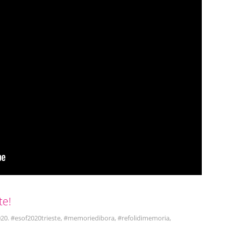
te!
20. #esof2020trieste
,
#memoriedibora
,
#refolidimemoria
,