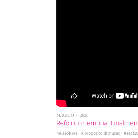
MAGGIO 7, 2020
Refoli di memoria. Finalmen
museobora
A proposito di museo
#esof20