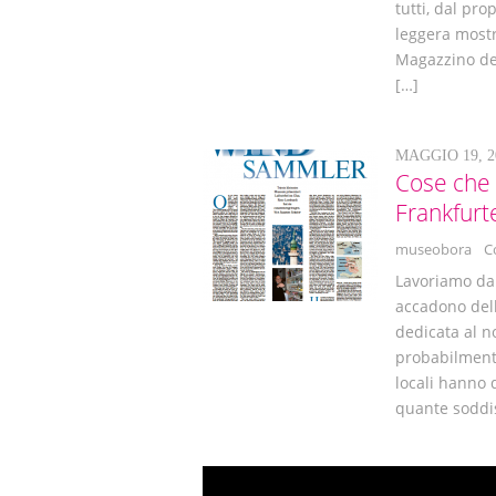
tutti, dal pro
leggera mostra
Magazzino dei
[…]
MAGGIO 19, 2
Cose che 
Frankfurt
museobora
C
Lavoriamo da 
accadono del
dedicata al n
probabilment
locali hanno 
quante soddi