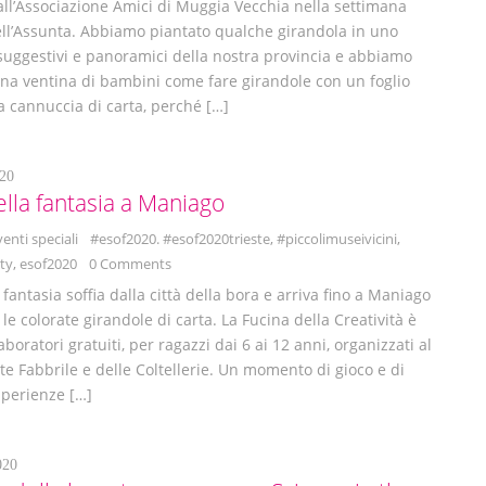
all’Associazione Amici di Muggia Vecchia nella settimana
ell’Assunta. Abbiamo piantato qualche girandola in uno
 suggestivi e panoramici della nostra provincia e abbiamo
na ventina di bambini come fare girandole con un foglio
a cannuccia di carta, perché […]
20
ella fantasia a Maniago
venti speciali
#esof2020. #esof2020trieste
,
#piccolimuseivicini
,
ty
,
esof2020
0 Comments
 fantasia soffia dalla città della bora e arriva fino a Maniago
 le colorate girandole di carta. La Fucina della Creatività è
aboratori gratuiti, per ragazzi dai 6 ai 12 anni, organizzati al
te Fabbrile e delle Coltellerie. Un momento di gioco e di
sperienze […]
020