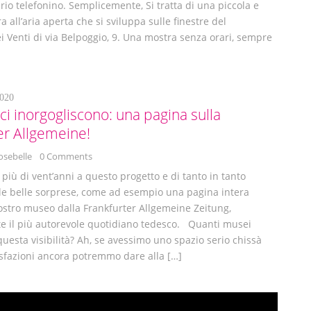
prio telefonino. Semplicemente, Si tratta di una piccola e
 all’aria aperta che si sviluppa sulle finestre del
 Venti di via Belpoggio, 9. Una mostra senza orari, sempre
020
ci inorgogliscono: una pagina sulla
er Allgemeine!
osebelle
0 Comments
più di vent’anni a questo progetto e di tanto in tanto
le belle sorprese, come ad esempio una pagina intera
ostro museo dalla Frankfurter Allgemeine Zeitung,
e il più autorevole quotidiano tedesco. Quanti musei
questa visibilità? Ah, se avessimo uno spazio serio chissà
sfazioni ancora potremmo dare alla […]