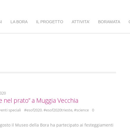
I
LA BORA
IL PROGETTO
ATTIVITA’
BORAMATA
020
e nel prato” a Muggia Vecchia
venti speciali
#esof2020. #esof2020trieste
,
#science
0
osto il Museo della Bora ha partecipato ai festeggiamenti