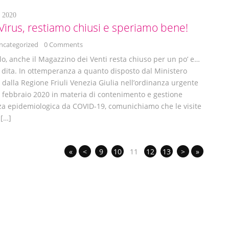
 2020
 Virus, restiamo chiusi e speriamo bene!
ncategorized
0 Comments
lo, anche il Magazzino dei Venti resta chiuso per un po’ e…
 dita. In ottemperanza a quanto disposto dal Ministero
e dalla Regione Friuli Venezia Giulia nell’ordinanza urgente
 febbraio 2020 in materia di contenimento e gestione
za epidemiologica da COVID-19, comunichiamo che le visite
 […]
«
<
9
10
11
12
13
>
»