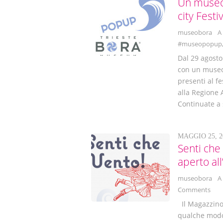
Un museo 
city Festi
museobora
A
#museopopup
Dal 29 agosto
con un museo
presenti al fe
alla Regione 
Continuate a s
MAGGIO 25, 2
Senti che
aperto al
museobora
A
Comments
Il Magazzino 
qualche modo 