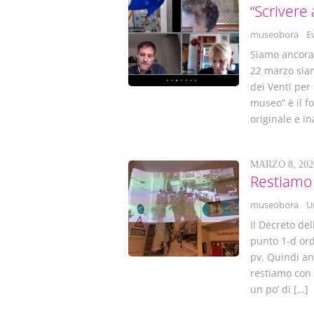
“Scrivere
museobora
E
Siamo ancora
22 marzo siamo
dei Venti per
museo” è il f
originale e i
MARZO 8, 202
Restiamo 
museobora
U
Il Decreto de
punto 1-d ord
pv. Quindi an
restiamo con 
un po’ di […]