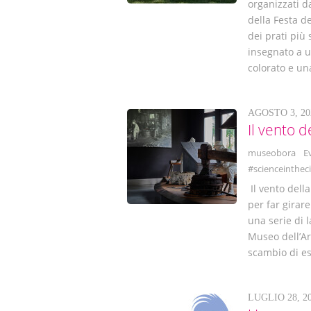
organizzati d
della Festa d
dei prati più
insegnato a u
colorato e un
AGOSTO 3, 20
Il vento d
museobora
E
#scienceintheci
Il vento della
per far girare
una serie di l
Museo dell’Ar
scambio di e
LUGLIO 28, 2