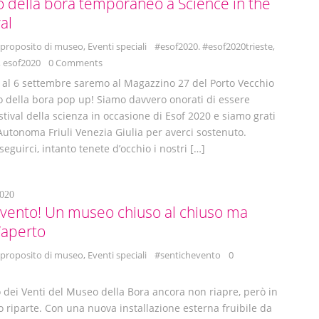
della bora temporaneo a Science in the
val
 proposito di museo
,
Eventi speciali
#esof2020. #esof2020trieste
,
,
esof2020
0 Comments
 al 6 settembre saremo al Magazzino 27 del Porto Vecchio
 della bora pop up! Siamo davvero onorati di essere
stival della scienza in occasione di Esof 2020 e siamo grati
Autonoma Friuli Venezia Giulia per averci sostenuto.
eguirci, intanto tenete d’occhio i nostri […]
020
 vento! Un museo chiuso al chiuso ma
l’aperto
 proposito di museo
,
Eventi speciali
#sentichevento
0
dei Venti del Museo della Bora ancora non riapre, però in
riparte. Con una nuova installazione esterna fruibile da