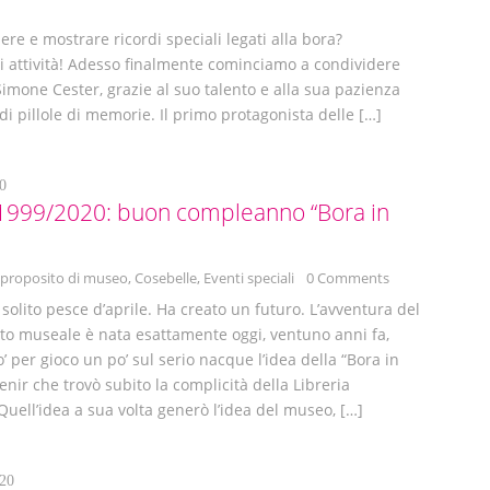
e e mostrare ricordi speciali legati alla bora?
i attività! Adesso finalmente cominciamo a condividere
Simone Cester, grazie al suo talento e alla sua pazienza
di pillole di memorie. Il primo protagonista delle […]
0
 1999/2020: buon compleanno “Bora in
 proposito di museo
,
Cosebelle
,
Eventi speciali
0 Comments
 solito pesce d’aprile. Ha creato un futuro. L’avventura del
to museale è nata esattamente oggi, ventuno anni fa,
 per gioco un po’ sul serio nacque l’idea della “Bora in
enir che trovò subito la complicità della Libreria
Quell’idea a sua volta generò l’idea del museo, […]
20