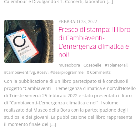
Calembour e Divulgando srl. Concerti, laboratori […]
FEBBRAIO 28, 2022
Fresco di stampa: il libro
di Cambiaventi-
L’emergenza climatica e
noi!
museobora
Cosebelle
#1planet4all
,
#cambiaventifvg
,
#cesvi
,
#dearprogramme
0 Comments
Con la pubblicazione di un libro partecipato si è concluso il
progetto “Cambiaventi – L’emergenza climatica e noi”All’Hotello
di Trieste venerdì 25 febbraio 2022 è stato presentato il libro
di “Cambiaventi-L’emergenza climatica e noi” il volume
realizzato dal Museo della Bora con la partecipazione degli
studiosi e dei giovani. La pubblicazione del libro rappresenta
il momento finale del […]