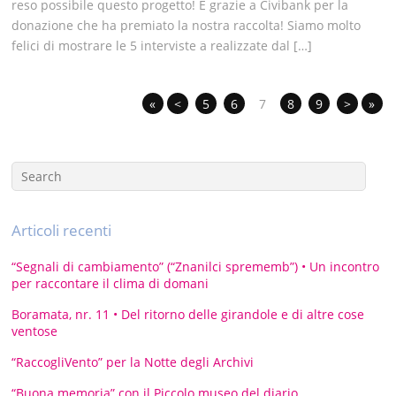
reso possibile questo progetto! E grazie a Civibank per la
donazione che ha premiato la nostra raccolta! Siamo molto
felici di mostrare le 5 interviste a realizzate dal […]
«
<
5
6
7
8
9
>
»
Articoli recenti
“Segnali di cambiamento” (“Znanilci sprememb”) • Un incontro
per raccontare il clima di domani
Boramata, nr. 11 • Del ritorno delle girandole e di altre cose
ventose
“RaccogliVento” per la Notte degli Archivi
“Buona memoria” con il Piccolo museo del diario