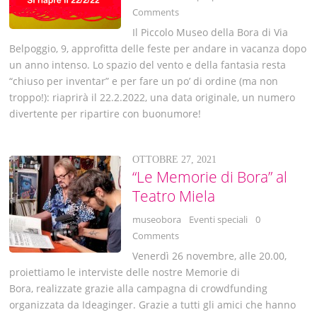
Comments
Il Piccolo Museo della Bora di Via
Belpoggio, 9, approfitta delle feste per andare in vacanza dopo
un anno intenso. Lo spazio del vento e della fantasia resta
“chiuso per inventar” e per fare un po’ di ordine (ma non
troppo!): riaprirà il 22.2.2022, una data originale, un numero
divertente per ripartire con buonumore!
OTTOBRE 27, 2021
“Le Memorie di Bora” al
Teatro Miela
museobora
Eventi speciali
0
Comments
Venerdì 26 novembre, alle 20.00,
proiettiamo le interviste delle nostre Memorie di
Bora, realizzate grazie alla campagna di crowdfunding
organizzata da Ideaginger. Grazie a tutti gli amici che hanno