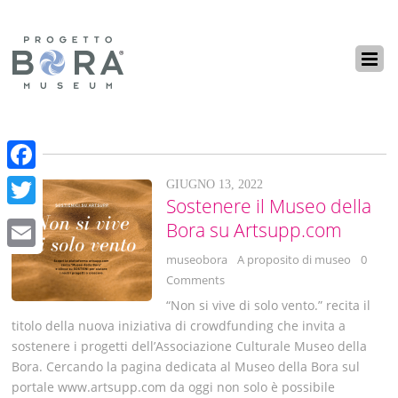
F
GIUGNO 13, 2022
Sostenere il Museo della
a
T
Bora su Artsupp.com
c
w
museobora
A proposito di museo
0
E
e
i
Comments
m
b
t
“Non si vive di solo vento.” recita il
a
o
titolo della nuova iniziativa di crowdfunding che invita a
t
i
sostenere i progetti dell’Associazione Culturale Museo della
o
e
Bora. Cercando la pagina dedicata al Museo della Bora sul
l
k
portale www.artsupp.com da oggi non solo è possibile
r