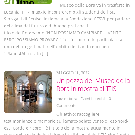
Il Museo della Bora va in trasferta in
Lucania! Il 14 maggio incontreremo gli studenti dell’ISIS
Sinisgalli di Senise, insieme alla Fondazione CESVI, per parlare
del clima del futuro e di buone pratiche. Il
titolo dell’intervento “NON POSSIAMO CAMBIARE IL VENTO
PERO’ POSSIAMO PROVARCI” fa riferimento in particolare a
uno dei progetti nati nell’ambito del bando europeo
1Planet4All curato […]
MAGGIO 11, 2022
Un pezzo del Museo della
Bora in mostra all’ITIS
museobora
Eventi speciali
0
Comments
Obiettivo: raccogliere
testimonianze e memorie sull’amato-odiato vento di est-nord-
est “Corde e ricordi” è il titolo della mostra attualmente in
corso nella sala delle statue e in altri spazi dell’ITIS che è nata