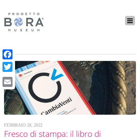
F
a
T
c
w
E
e
i
m
b
t
a
o
t
i
o
FEBBRAIO 28, 2022
e
Fresco di stampa: il libro di
l
k
r