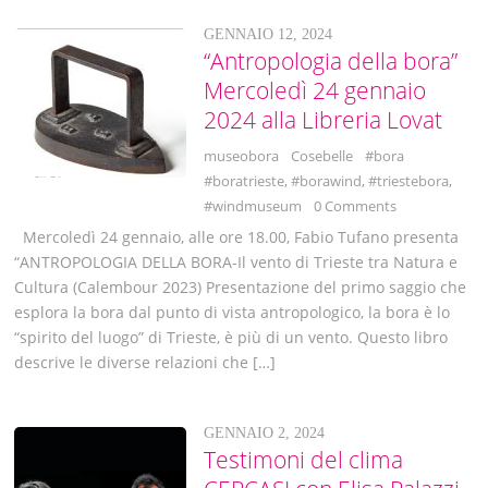
GENNAIO 12, 2024
“Antropologia della bora”
Mercoledì 24 gennaio
2024 alla Libreria Lovat
museobora
Cosebelle
#bora
#boratrieste
,
#borawind
,
#triestebora
,
#windmuseum
0 Comments
Mercoledì 24 gennaio, alle ore 18.00, Fabio Tufano presenta
“ANTROPOLOGIA DELLA BORA-Il vento di Trieste tra Natura e
Cultura (Calembour 2023) Presentazione del primo saggio che
esplora la bora dal punto di vista antropologico, la bora è lo
“spirito del luogo” di Trieste, è più di un vento. Questo libro
descrive le diverse relazioni che […]
GENNAIO 2, 2024
Testimoni del clima