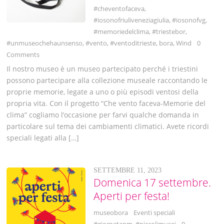
#cheventofaceva
,
#iosonofriuliveneziagiulia
,
#iosonofvg
,
#memoriedelclima
,
#triestebor
,
#unmuseochehaunsenso
,
#vento
,
#ventoditrieste
,
bora
,
Wind
0
Comments
Il nostro museo è un museo partecipato perché i triestini
possono partecipare alla collezione museale raccontando le
proprie memorie, legate a uno o più episodi ventosi della
propria vita. Con il progetto “Che vento faceva-Memorie del
clima” cogliamo l’occasione per farvi qualche domanda in
particolare sul tema dei cambiamenti climatici. Avete ricordi
speciali legati alla […]
SETTEMBRE 11, 2023
Domenica 17 settembre.
Aperti per festa!
museobora
Eventi speciali
#giornatapm
,
#piccolimusei
0