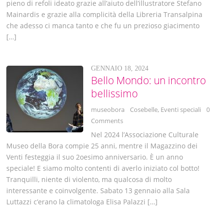
pieno di refoli ideato grazie all’aiuto dell’illustratore Stefano
Mainardis e grazie alla complicità della Libreria Transalpina
che adesso ci manca tanto e che fu un prezioso giacimento
[…]
GENNAIO 18, 2024
Bello Mondo: un incontro
bellissimo
museobora
Cosebelle
,
Eventi speciali
0
Comments
Nel 2024 l’Associazione Culturale
Museo della Bora compie 25 anni, mentre il Magazzino dei
Venti festeggia il suo 2oesimo anniversario. È un anno
speciale! E siamo molto contenti di averlo iniziato col botto!
Tranquilli, niente di violento, ma qualcosa di molto
interessante e coinvolgente. Sabato 13 gennaio alla Sala
Luttazzi c’erano la climatologa Elisa Palazzi […]