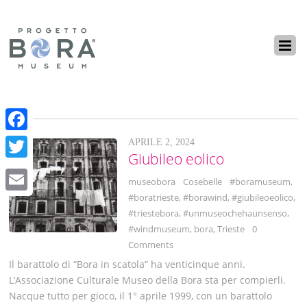
F
APRILE 2, 2024
Giubileo eolico
a
T
museobora
Cosebelle
#boramuseum
,
c
w
#boratrieste
,
#borawind
,
#giubileoeolico
,
E
e
i
#triestebora
,
#unmuseochehaunsenso
,
m
b
#windmuseum
,
bora
,
Trieste
0
t
a
Comments
o
t
Il barattolo di “Bora in scatola” ha venticinque anni.
i
o
e
L’Associazione Culturale Museo della Bora sta per compierli.
l
k
Nacque tutto per gioco, il 1° aprile 1999, con un barattolo
r