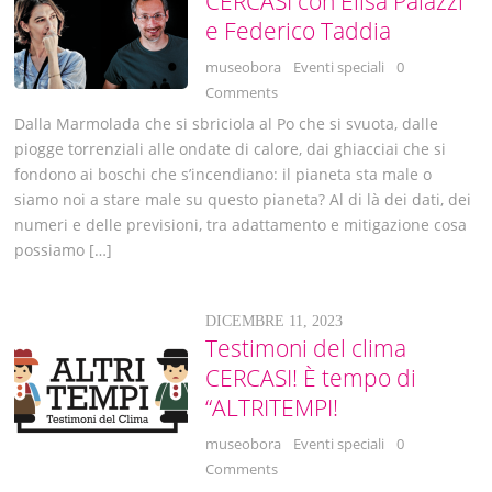
CERCASI con Elisa Palazzi
e Federico Taddia
museobora
Eventi speciali
0
Comments
Dalla Marmolada che si sbriciola al Po che si svuota, dalle
piogge torrenziali alle ondate di calore, dai ghiacciai che si
fondono ai boschi che s’incendiano: il pianeta sta male o
siamo noi a stare male su questo pianeta? Al di là dei dati, dei
numeri e delle previsioni, tra adattamento e mitigazione cosa
possiamo […]
DICEMBRE 11, 2023
Testimoni del clima
CERCASI! È tempo di
“ALTRITEMPI!
museobora
Eventi speciali
0
Comments