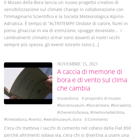
Il Museo della Bora lancia un nuovo progetto creativo di
sensibilizzazione sul climate change in collaborazione con
l’Immaginario Scientifico e la Società Meteorologica Alpino-
Adriatica. È tempo di “ALTRITEMPI! Ondate di calore, fiumi in
piena, ghiacciai in via di estinzione, spiagge devastate… I
cambiamenti climatici ormai sono davanti ai nostri occhi
sempre più spesso, gli eventi estremi sono […]
NOVEMBRE 15, 2023
A caccia di memorie di
bora e di vento sul clima
che cambia
museobora
A proposito di museo
#boramuseum
,
#boratrieste
,
#borawind
,
#cheventofaceva
,
#memoriedelclima
,
#triestebora
,
#vento
,
#windmuseum
,
bora
0 Comments
C’era chi metteva i sacchi di cemento nel cofano della Fiat 850
perché altrimenti volava via, c’era chi si divertiva a usare una